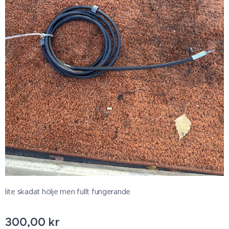
lite skadat hölje men fullt fungerande
300,00
kr