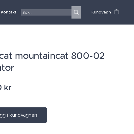
Kontakt
Kundvagn
-cat mountaincat 800-02
ator
0
kr
gg i kundvagnen