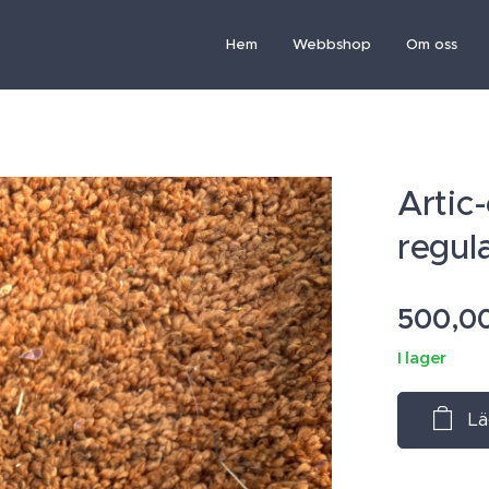
Hem
Webbshop
Om oss
Artic
regul
500,0
I lager
Lä