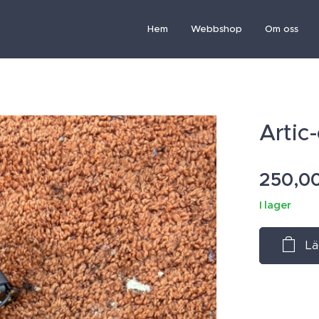
Hem
Webbshop
Om oss
Artic
250,0
I lager
Lä