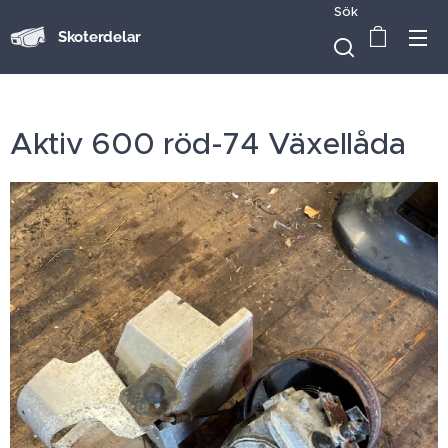
Sök
Skoterdelar
Aktiv 600 röd-74 Växellåda