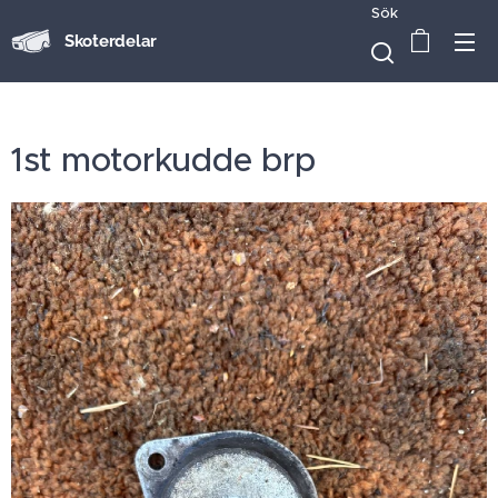
Sök
Skoterdelar
1st motorkudde brp